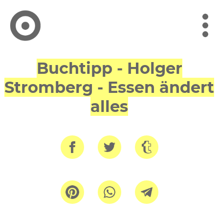
Buchtipp - Holger
Stromberg -
Essen ändert
alles