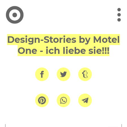
Design-Stories by
Motel
One - ich liebe sie!!!